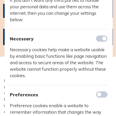
If you don't want any third parties to handle
your personal data and use them across the
Morgensamling STX
internet, then you can change your settings
below:
26.02.2020
Kl. 9:30 til
Necessary
10.00 i Festsalen
Necessary cookies help make a website usable
by enabling basic functions like page navigation
and access to secure areas of the website. The
website cannot function properly without these
cookies.
Morgensamling STX
På Hasseris Gymnasium har vi morgensamlinger en gang
om måneden, hvor alle gymnasiets 600 STX-elever
samles i Festsalen og mærker fællesskabet. Her blandes
Preferences
26.02.2020
fællessang, elevkoncerter, performance og praktisk
Kl. 9:30 til 10.00 i Festsalen
Preference cookies enable a website to
information i én stor symfoni. Vi synger altid og der er altid
elevoptrædener. Alle kan tage ordet på en morgensamling,
remember information that changes the way