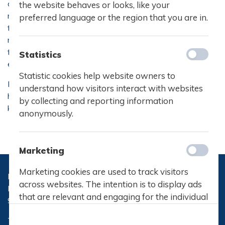
og ofte er det både ledelse, lærere og elever, der har
the website behaves or looks, like your
meddelelser om stort og småt – alt fra juleklip og
preferred language or the region that you are in.
fredagscafé til information om valgfag og eksamen. På
mange morgensamlinger har vi også besøg udefra fra
foreninger eller NGO’er, der gerne vil i kontakt med vores
Statistics
elever.
Statistic cookies help website owners to
Morgensamlingerne starter kl. 9:30 og slutter kl. 10:00,
understand how visitors interact with websites
hvilket betyder, at anden lektion disse dage først starter
by collecting and reporting information
kl. 10:15.
anonymously.
Marketing
Marketing cookies are used to track visitors
Hasseris Gymnasium
across websites. The intention is to display ads
Hasserisvej 300
that are relevant and engaging for the individual
9000 Aalborg
user and thereby more valuable for publishers
Telefon:
96 32 71 10
and third party advertisers.