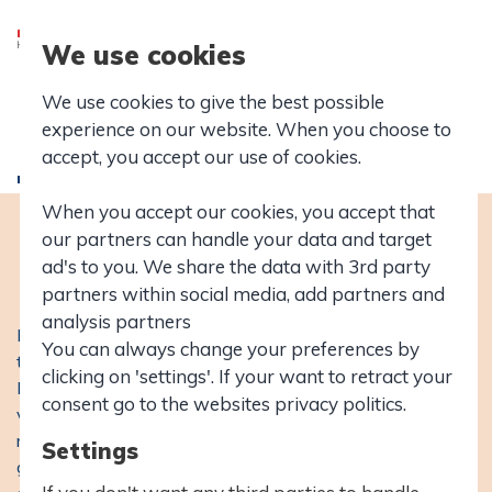
We use cookies
We use cookies to give the best possible
experience on our website. When you choose to
accept, you accept our use of cookies.
Talentudvikling
When you accept our cookies, you accept that
our partners can handle your data and target
ad's to you. We share the data with 3rd party
partners within social media, add partners and
analysis partners
Hasseris Gymnasium har et tydeligt fokus på
You can always change your preferences by
talentudvikling. Det er der mindst tre væsentlige grunde til.
clicking on 'settings'. If your want to retract your
Først og fremmest har vi som samfund ikke råd til at lade
consent go to the websites privacy politics.
være, da globaliseringen kræver, at vi arbejder målrettet
med at højne det faglige niveau for at klare os i den
Settings
globale konkurrence. Det arbejde vil Hasseris Gymnasium