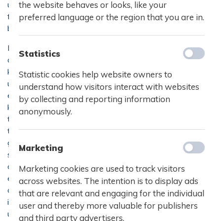
undervisning uden for gymna-siets mure. Konkurrencerne
the website behaves or looks, like your
finder sted i både Danmark og i udlandet, hvorfor eleverne
preferred language or the region that you are in.
både får en faglig og en social oplevelse.
Den naturvidenskabelige talentudvikling er certificeret af
Statistics
organisationen ScienceTalenter, der attesterer, at vi har
kompetencer og ressourcer til at sikre, at alle talentfulde
Statistic cookies help website owners to
unge bliver udfordret på et passende højt niveau, og at
understand how visitors interact with websites
eleverne inspireres til fremtidig valg af uddannelse og
by collecting and reporting information
karriere i naturvidenskab. Certifikatet forpligter gymnasiet
anonymously.
til først og fremmest at deltage i en vifte af
talentaktiviteter lokalt og nationalt. Desuden skal
gymnasiet have gode faciliteter og ikke mindst have
Marketing
samarbejder med grundskoler, videregående uddannelser
og virksomheder mednaturvidenskaben i fokus. Desuden
Marketing cookies are used to track visitors
er certifikatet også en garanti for et tæt samarbejde med
across websites. The intention is to display ads
organisationen ScienceTalenter med kursusaktivitet,
that are relevant and engaging for the individual
indbydelser til internationale talentcamps og facilitering af
user and thereby more valuable for publishers
udfordrende og kompetent vejledning i forbindelse med
and third party advertisers.